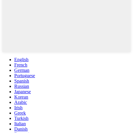
English
French
German
Portuguese
Spanish
Russian
Japanese
Korean
Arabic
Irish
Greek
Turkish
Italian
Danish