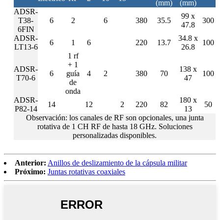
(mm)
(mm)
ADSR-
99 x
T38-
6
2
6
380
35.5
300
47.8
6FIN
ADSR-
34.8 x
6
1
6
220
13.7
100
LT13-6
26.8
1 rf
+ 1
ADSR-
138 x
6
guía
4
2
380
70
100
T70-6
47
de
onda
ADSR-
180 x
14
12
2
220
82
50
P82-14
13
Observación: los canales de RF son opcionales, una junta
rotativa de 1 CH RF de hasta 18 GHz. Soluciones
personalizadas disponibles.
Anterior:
Anillos de deslizamiento de la cápsula militar
Próximo:
Juntas rotativas coaxiales