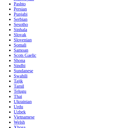
Pashto
Persian
Punjabi
Serbian
Sesotho
Sinhala
Slovak
Slovenian
Somali
Samoan
Scots Gaelic
Shona
Sindhi
Sundanese
Swahili
Tajik
Tamil
Telugu
Thai
Ukrainian
Urdu
Uzbek
Vietnamese
Welsh
Xhosa